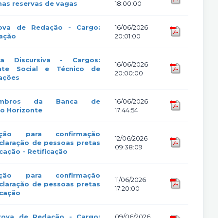
nas reservas de vagas
18:00:00
rova de Redação - Cargo:
16/06/2026
ração
20:01:00
va Discursiva - Cargos:
16/06/2026
ente Social e Técnico de
20:00:00
cações
embros da Banca de
16/06/2026
lo Horizonte
17:44:54
ção para confirmação
12/06/2026
laração de pessoas pretas
09:38:09
cação - Retificação
ção para confirmação
11/06/2026
laração de pessoas pretas
17:20:00
icação
Prova de Redação - Cargo:
09/06/2026