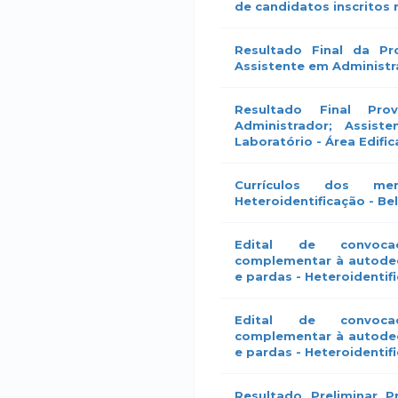
de candidatos inscritos 
Resultado Final da P
Assistente em Administ
Resultado Final Pro
Administrador; Assist
Laboratório - Área Edifi
Currículos dos m
Heteroidentificação - Be
Edital de convoca
complementar à autodec
e pardas - Heteroidentifi
Edital de convoca
complementar à autodec
e pardas - Heteroidentif
Resultado Preliminar 